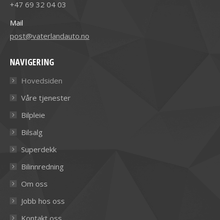
+47 69 32 04 03
Mail
post@vaterlandauto.no
NAVIGERING
Hovedsiden
Våre tjenester
Bilpleie
Bilsalg
Superdekk
Bilinnredning
Om oss
Jobb hos oss
Kontakt oss