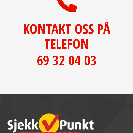
KONTAKT OSS PÅ
TELEFON
69 32 04 03