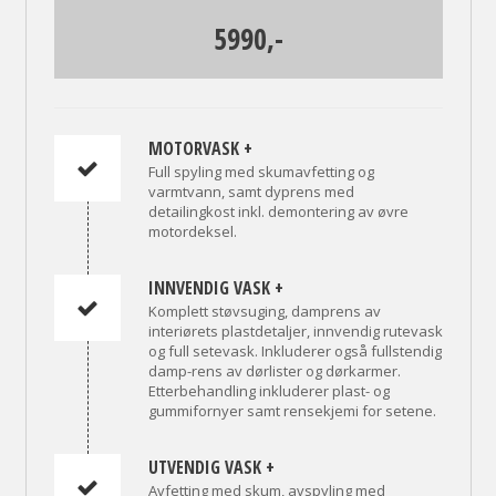
5990,-
MOTORVASK +
Full spyling med skumavfetting og
varmtvann, samt dyprens med
detailingkost inkl. demontering av øvre
motordeksel.
INNVENDIG VASK +
Komplett støvsuging, damprens av
interiørets plastdetaljer, innvendig rutevask
og full setevask. Inkluderer også fullstendig
damp-rens av dørlister og dørkarmer.
Etterbehandling inkluderer plast- og
gummifornyer samt rensekjemi for setene.
UTVENDIG VASK +
Avfetting med skum, avspyling med