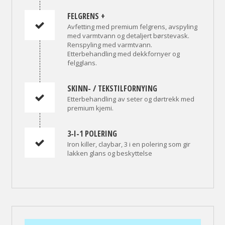
FELGRENS +
Avfetting med premium felgrens, avspyling
med varmtvann og detaljert børstevask.
Renspyling med varmtvann.
Etterbehandling med dekkfornyer og
felgglans.
SKINN- / TEKSTILFORNYING
Etterbehandling av seter og dørtrekk med
premium kjemi.
3-I-1 POLERING
Iron killer, claybar, 3 i en polering som gir
lakken glans og beskyttelse