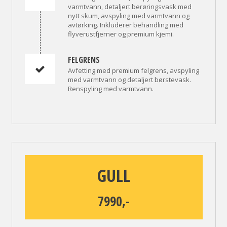
varmtvann, detaljert berøringsvask med
nytt skum, avspyling med varmtvann og
avtørking. Inkluderer behandling med
flyverustfjerner og premium kjemi.
FELGRENS
Avfetting med premium felgrens, avspyling
med varmtvann og detaljert børstevask.
Renspyling med varmtvann.
GULL
7990,-