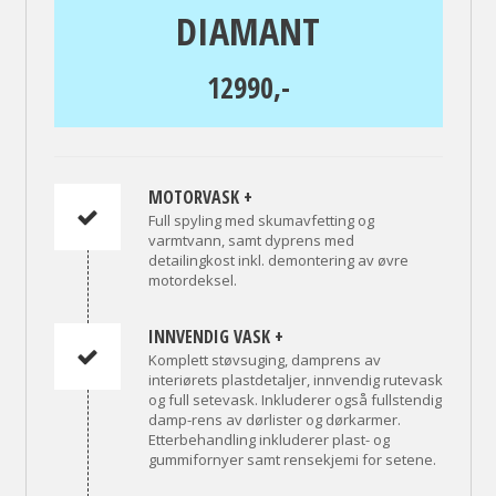
DIAMANT
12990,-
MOTORVASK +
Full spyling med skumavfetting og
varmtvann, samt dyprens med
detailingkost inkl. demontering av øvre
motordeksel.
INNVENDIG VASK +
Komplett støvsuging, damprens av
interiørets plastdetaljer, innvendig rutevask
og full setevask. Inkluderer også fullstendig
damp-rens av dørlister og dørkarmer.
Etterbehandling inkluderer plast- og
gummifornyer samt rensekjemi for setene.