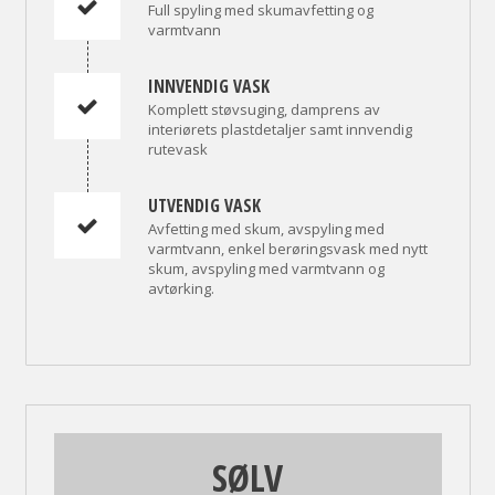
Full spyling med skumavfetting og
varmtvann
INNVENDIG VASK
Komplett støvsuging, damprens av
interiørets plastdetaljer samt innvendig
rutevask
UTVENDIG VASK
Avfetting med skum, avspyling med
varmtvann, enkel berøringsvask med nytt
skum, avspyling med varmtvann og
avtørking.
SØLV