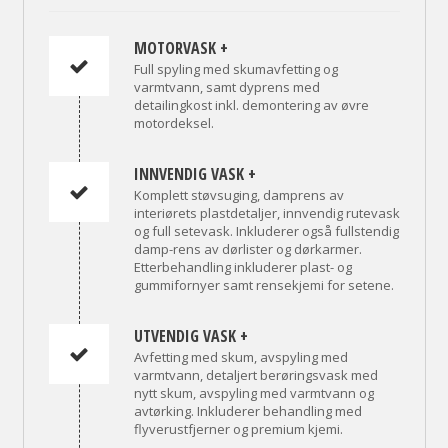
MOTORVASK +
Full spyling med skumavfetting og
varmtvann, samt dyprens med
detailingkost inkl. demontering av øvre
motordeksel.
INNVENDIG VASK +
Komplett støvsuging, damprens av
interiørets plastdetaljer, innvendig rutevask
og full setevask. Inkluderer også fullstendig
damp-rens av dørlister og dørkarmer.
Etterbehandling inkluderer plast- og
gummifornyer samt rensekjemi for setene.
UTVENDIG VASK +
Avfetting med skum, avspyling med
varmtvann, detaljert berøringsvask med
nytt skum, avspyling med varmtvann og
avtørking. Inkluderer behandling med
flyverustfjerner og premium kjemi.