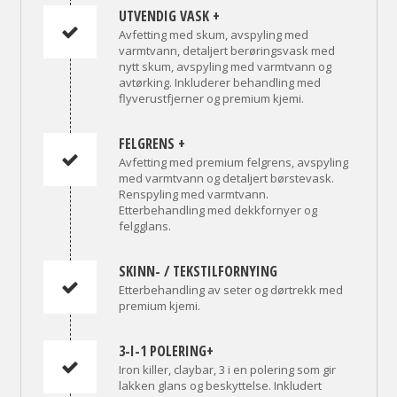
UTVENDIG VASK +
Avfetting med skum, avspyling med
varmtvann, detaljert berøringsvask med
nytt skum, avspyling med varmtvann og
avtørking. Inkluderer behandling med
flyverustfjerner og premium kjemi.
FELGRENS +
Avfetting med premium felgrens, avspyling
med varmtvann og detaljert børstevask.
Renspyling med varmtvann.
Etterbehandling med dekkfornyer og
felgglans.
SKINN- / TEKSTILFORNYING
Etterbehandling av seter og dørtrekk med
premium kjemi.
3-I-1 POLERING+
Iron killer, claybar, 3 i en polering som gir
lakken glans og beskyttelse. Inkludert